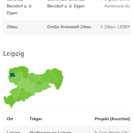
Berzdorf a. d.
Berzdorf a. d. Eigen
Kommune durch 
Eigen
Zittau
Große Kreisstadt Zittau
Zittau: LEBEN
Leipzig
Ort
Träger
Projekt (Kurztitel)
Leipzig
Stadtreinigung Leipzig
Zero Waste City