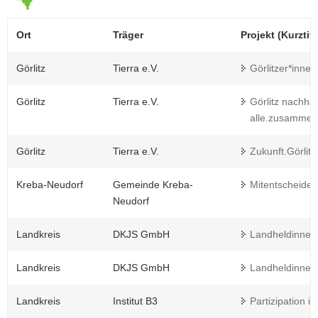
Ort
Träger
Projekt (Kurztite
Görlitz
Tierra e.V.
Görlitzer*innen
Görlitz
Tierra e.V.
Görlitz nachhal
alle.zusammen.
Görlitz
Tierra e.V.
Zukunft.Görlitz
Kreba-Neudorf
Gemeinde Kreba-
Mitentscheiden
Neudorf
Landkreis
DKJS GmbH
Landheldinnen
Landkreis
DKJS GmbH
Landheldinnen
Landkreis
Institut B3
Partizipation i