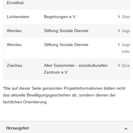
Ernstthal
Lichtenstein
Begehungen e.V.
Stadt
Werdau
Stiftung Soziale Dienste
Jugen
Werdau
Stiftung Soziale Dienste
Jugen
Initia
Zwickau
Alter Gasometer - soziokulturelles
Quart
Zentrum e.V.
*Die auf dieser Seite genannten Projektinformationen bilden nicht
das aktuelle Bewilligungsgeschehen ab, sondern dienen der
fachlichen Orientierung.
Footer-
Herausgeber
Bereich