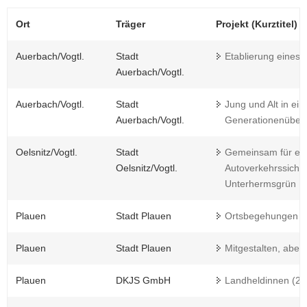
Ort
Träger
Projekt (Kurztitel)
Auerbach/Vogtl.
Stadt
Etablierung eines
Auerbach/Vogtl.
Auerbach/Vogtl.
Stadt
Jung und Alt in ei
Auerbach/Vogtl.
Generationenüberg
Oelsnitz/Vogtl.
Stadt
Gemeinsam für ein
Oelsnitz/Vogtl.
Autoverkehrssiche
Unterhermsgrün
Plauen
Stadt Plauen
Ortsbegehungen 
Plauen
Stadt Plauen
Mitgestalten, aber
Plauen
DKJS GmbH
Landheldinnen (2