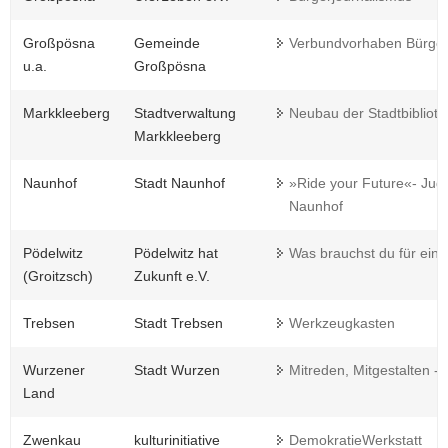
Großpösna
Gemeinde
Verbundvorhaben Bürge
u.a.
Großpösna
Markkleeberg
Stadtverwaltung
Neubau der Stadtbiblioth
Markkleeberg
Naunhof
Stadt Naunhof
»Ride your Future«- Jugen
Naunhof
Pödelwitz
Pödelwitz hat
Was brauchst du für ein
(Groitzsch)
Zukunft e.V.
Trebsen
Stadt Trebsen
Werkzeugkasten
Wurzener
Stadt Wurzen
Mitreden, Mitgestalten -
Land
Zwenkau
kulturinitiative
DemokratieWerkstatt