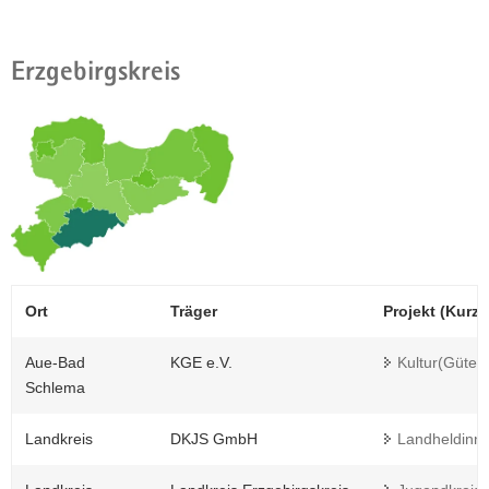
Erzgebirgskreis
Ort
Träger
Projekt (Kurzti
Aue-Bad
KGE e.V.
Kultur(Güter
Schlema
Landkreis
DKJS GmbH
Landheldinn