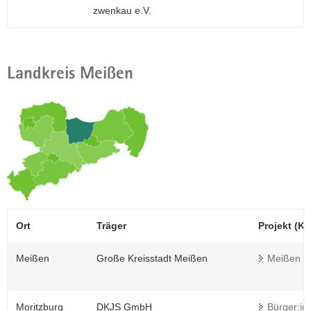
zwenkau e.V.
Landkreis Meißen
Ort
Träger
Projekt (Kur
Meißen
Große Kreisstadt Meißen
Meißen m
Moritzburg
DKJS GmbH
Bürger:in