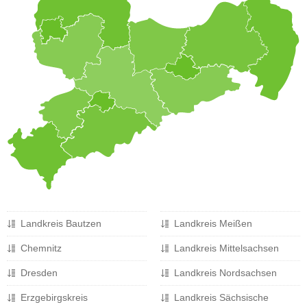
a
v
i
g
a
t
i
o
n
Landkreis Bautzen
Landkreis Meißen
Chemnitz
Landkreis Mittelsachsen
Dresden
Landkreis Nordsachsen
Erzgebirgskreis
Landkreis Sächsische