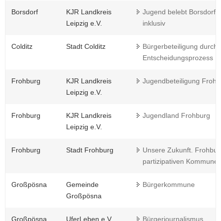
Borsdorf
KJR Landkreis
Jugend belebt Borsdorf -
Leipzig e.V.
inklusiv
Colditz
Stadt Colditz
Bürgerbeteiligung durch
Entscheidungsprozess
Frohburg
KJR Landkreis
Jugendbeteiligung Frohb
Leipzig e.V.
Frohburg
KJR Landkreis
Jugendland Frohburg
Leipzig e.V.
Frohburg
Stadt Frohburg
Unsere Zukunft. Frohbu
partizipativen Kommune 
Großpösna
Gemeinde
Bürgerkommune
Großpösna
Großpösna
UferLeben e.V.
Bürgerjournalismus