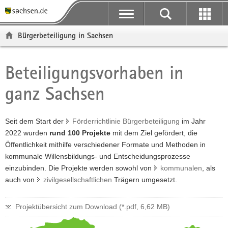
P
P
H
F
o
o
a
o
r
r
u
o
Bürgerbeteiligung in Sachsen
t
t
p
t
a
a
t
e
l
l
i
r
Beteiligungsvorhaben in
Hauptinhalt
ü
n
n
-
ganz Sachsen
b
a
h
B
e
v
a
e
r
i
l
r
Seit dem Start der
Förderrichtlinie Bürgerbeteiligung
im Jahr
g
g
t
e
2022 wurden
rund 100 Projekte
mit dem Ziel gefördert, die
r
a
i
Öffentlichkeit mithilfe verschiedener Formate und Methoden in
e
t
c
kommunale Willensbildungs- und Entscheidungsprozesse
i
i
h
einzubinden. Die Projekte werden sowohl von
kommunalen
, als
f
o
auch von
zivilgesellschaftlichen
Trägern umgesetzt.
e
n
n
d
Projektübersicht zum Download (*.pdf, 6,62 MB)
e
N