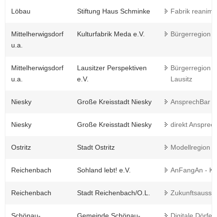
Löbau
Stiftung Haus Schminke
Fabrik reanimie
Mittelherwigsdorf
Kulturfabrik Meda e.V.
Bürgerregion L
u.a.
Mittelherwigsdorf
Lausitzer Perspektiven
Bürgerregion L
u.a.
e.V.
Lausitz
Niesky
Große Kreisstadt Niesky
AnsprechBar
Niesky
Große Kreisstadt Niesky
direkt Anspre
Ostritz
Stadt Ostritz
Modellregion B
Reichenbach
Sohland lebt! e.V.
AnFangAn - Ki
Reichenbach
Stadt Reichenbach/O.L.
Zukunftsaussic
Schönau-
Gemeinde Schönau-
Digitale Dörfer