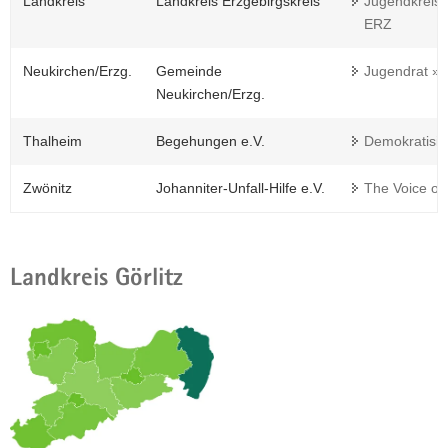
Landkreis
Landkreis Erzgebirgskreis
Jugendkreist
ERZ
Neukirchen/Erzg.
Gemeinde
Jugendrat »
Neukirchen/Erzg.
Thalheim
Begehungen e.V.
Demokratisie
Zwönitz
Johanniter-Unfall-Hilfe e.V.
The Voice of 
Landkreis Görlitz