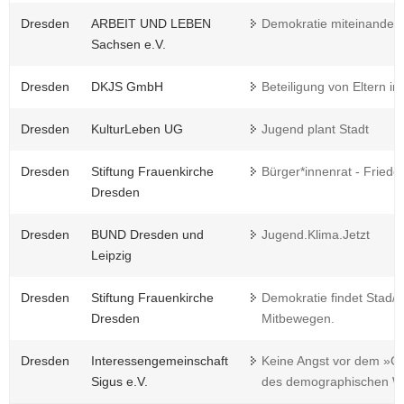
Dresden
ARBEIT UND LEBEN
Demokratie miteinander
Sachsen e.V.
Dresden
DKJS GmbH
Beteiligung von Eltern in 
Dresden
KulturLeben UG
Jugend plant Stadt
Dresden
Stiftung Frauenkirche
Bürger*innenrat - Fried
Dresden
Dresden
BUND Dresden und
Jugend.Klima.Jetzt
Leipzig
Dresden
Stiftung Frauenkirche
Demokratie findet Stad/tt
Dresden
Mitbewegen.
Dresden
Interessengemeinschaft
Keine Angst vor dem »Gr
Sigus e.V.
des demographischen Wa