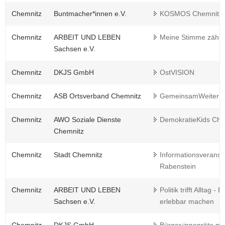
Chemnitz
Buntmacher*innen e.V.
KOSMOS Chemnitz
Chemnitz
ARBEIT UND LEBEN
Meine Stimme zählt 
Sachsen e.V.
Chemnitz
DKJS GmbH
OstVISION
Chemnitz
ASB Ortsverband Chemnitz
GemeinsamWeiterD
Chemnitz
AWO Soziale Dienste
DemokratieKids Che
Chemnitz
Chemnitz
Stadt Chemnitz
Informationsverans
Rabenstein
Chemnitz
ARBEIT UND LEBEN
Politik trifft Alltag -
Sachsen e.V.
erlebbar machen