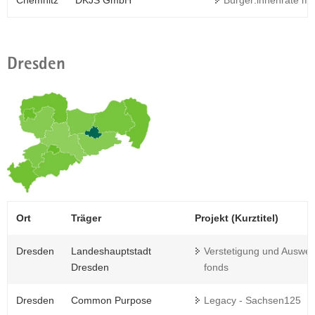
Chemnitz
DKJS GmbH
Bürger:innenräte mit
Dresden
Ort
Träger
Projekt (Kurztitel)
Dresden
Landeshauptstadt
Verstetigung und Ausweit
Dresden
fonds
Dresden
Common Purpose
Legacy - Sachsen125