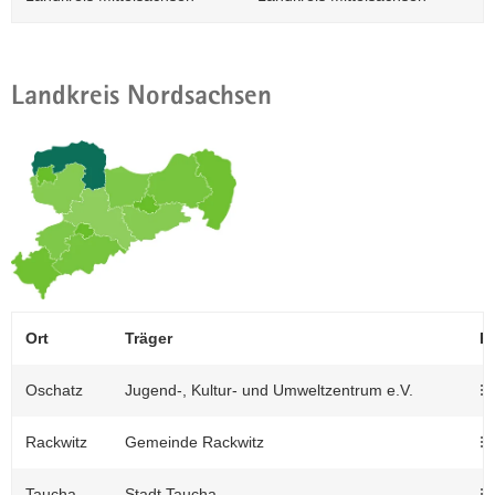
Landkreis Nordsachsen
Ort
Träger
Pr
Oschatz
Jugend-, Kultur- und Umweltzentrum e.V.
Rackwitz
Gemeinde Rackwitz
Taucha
Stadt Taucha