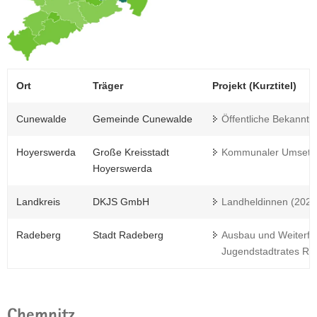
Ort
Träger
Projekt (Kurztitel)
Cunewalde
Gemeinde Cunewalde
Öffentliche Bekannt
Hoyerswerda
Große Kreisstadt
Kommunaler Umsetzu
Hoyerswerda
Landkreis
DKJS GmbH
Landheldinnen (2023
Radeberg
Stadt Radeberg
Ausbau und Weiterfü
Jugendstadtrates Ra
Chemnitz