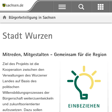
P
P
H
F
o
o
a
o
r
r
u
o
Bürgerbeteiligung in Sachsen
t
t
p
t
a
a
t
e
l
l
i
r
Stadt Wurzen
Hauptinhalt
ü
n
n
-
b
a
h
B
e
v
a
e
r
i
l
r
Mitreden, Mitgestalten - Gemeinsam für die Region
g
g
t
e
Ziel des Projekts ist die
r
a
i
Kooperation zwischen den
e
t
c
Verwaltungen des Wurzener
i
i
h
Landes auf Basis des
f
o
politischen
e
n
Willensbildungsprozesses der
n
Bürgerschaft weiterzuentwickeln
d
und zukunftsorientierter
e
aufzusetzen. Dazu sollen
N