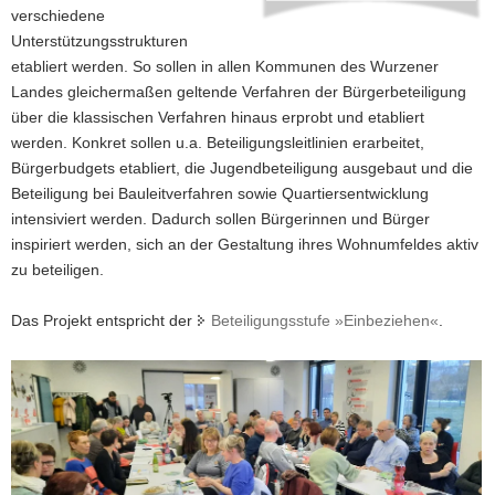
verschiedene
a
Unterstützungsstrukturen
v
etabliert werden. So sollen in allen Kommunen des Wurzener
i
Landes gleichermaßen geltende Verfahren der Bürgerbeteiligung
g
über die klassischen Verfahren hinaus erprobt und etabliert
a
werden. Konkret sollen u.a. Beteiligungsleitlinien erarbeitet,
t
Bürgerbudgets etabliert, die Jugendbeteiligung ausgebaut und die
i
Beteiligung bei Bauleitverfahren sowie Quartiersentwicklung
o
intensiviert werden. Dadurch sollen Bürgerinnen und Bürger
n
inspiriert werden, sich an der Gestaltung ihres Wohnumfeldes aktiv
zu beteiligen.
Das Projekt entspricht der
Beteiligungsstufe »Einbeziehen«
.