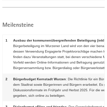
Meilensteine
1
Ausbau der kommunenübergreifenden Beteiligung (inklu
Bürgerbeteiligung im Wurzener Land wird von den vier benac
dessen Verwendung Engagierte Projektvorschläge machen kön
finden dazu Veranstaltungen statt, bei denen verschiedene
Vorfeld werden Online-Informationen und Befragung genutzt. D
Bürgerversammlung bzw. Bürgerdialog oder Bürgerwerkstatt ko
2
Bürgerbudget Kernstadt Wurzen
: Die Richtlinie für ein Bü
dem Stadtrat sowie Bürgerinnen und Bürgern erarbeitet. Es g
Diskussionsformate im Frühjahr und Herbst 2025. Für die weite
gegeben, sich online zu beteiligen.
3
Dialogformat »Flips and friends«
: Das Gesprächsformat sta