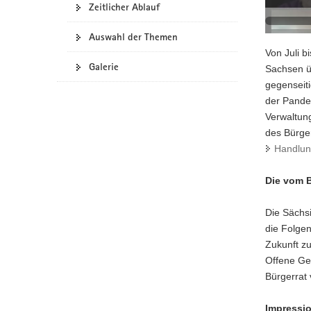
Zeitlicher Ablauf
a
v
Auswahl der Themen
i
Von Juli b
g
Galerie
Sachsen üb
a
gegenseiti
t
der Pande
i
Verwaltung
o
des Bürge
n
Handlun
Die vom B
Die Sächs
die Folge
Zukunft zu
Offene Ges
Bürgerrat 
Impressi