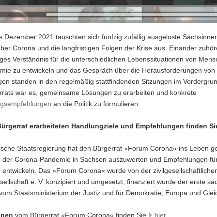
is Dezember 2021 tauschten sich fünfzig zufällig ausgeloste Sächsinne
er Corona und die langfristigen Folgen der Krise aus. Einander zuhör
ges Verständnis für die unterschiedlichen Lebenssituationen von Mens
mie zu entwickeln und das Gespräch über die Herausforderungen von P
en standen in den regelmäßig stattfindenden Sitzungen im Vordergrun
rrats war es, gemeinsame Lösungen zu erarbeiten und konkrete
gsempfehlungen
an die Politik zu formulieren.
ürgerrat erarbeiteten Handlungziele und Empfehlungen finden Si
ische Staatsregierung hat den Bürgerrat »Forum Corona« ins Leben g
n der Corona-Pandemie in Sachsen auszuwerten und Empfehlungen für
 entwickeln. Das »Forum Corona« wurde von der zivilgesellschaftlichen 
ellschaft e. V. konzipiert und umgesetzt, finanziert wurde der erste sä
vom Staatsministerium der Justiz und für Demokratie, Europa und Gleic
onen
vom Bürgerrat »Forum Corona« finden Sie
hier
.