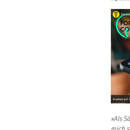
Als S
mich s