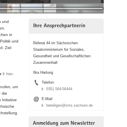
n und
Ihre Ansprechpartnerin
en,
chen in
olitik und
Referat 44 im Sächsischen
d. Ziel
Staatsministerium für Soziales,
Gesundheit und Gesellschaftlichen
Zusammenhalt
Ilka Hartung
e
hier
.
Telefon:
erufen, um
0351 564-56444
 die
E-Mail:
Initiative
beteiligen@sms.sachsen.de
chsische
hstellung.
Anmeldung zum Newsletter