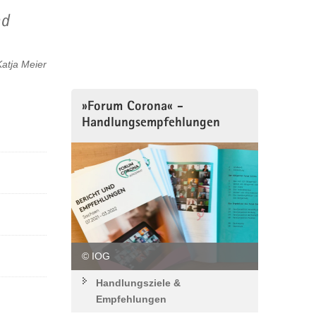
nd
Katja Meier
»Forum Corona« -
Handlungsempfehlungen
© IOG
Handlungsziele &
Empfehlungen