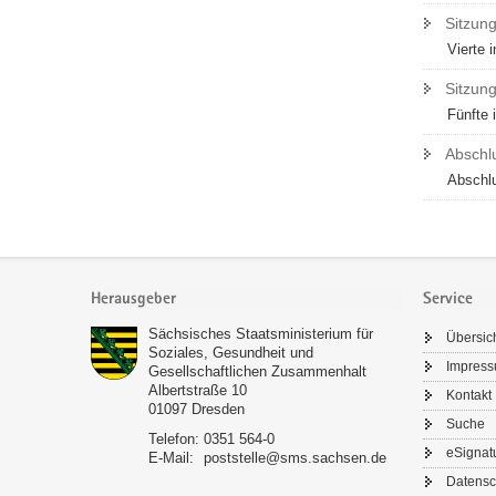
Sitzung
Vierte 
Sitzun
Fünfte 
Abschl
Abschl
Footer-
Bereich
Herausgeber
Service
Sächsisches Staatsministerium für
Übersic
Soziales, Gesundheit und
Impres
Gesellschaftlichen Zusammenhalt
Albertstraße 10
Kontakt
01097
Dresden
Suche
Telefon:
0351 564-0
eSignat
E-Mail:
poststelle@sms.sachsen.de
Datensc