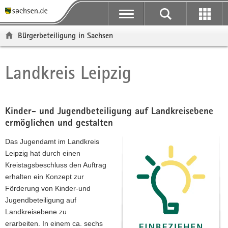
P
P
H
F
o
o
a
o
r
r
u
o
Bürgerbeteiligung in Sachsen
t
t
p
t
a
a
t
e
l
l
i
r
Landkreis Leipzig
Hauptinhalt
ü
n
n
-
b
a
h
B
e
v
a
e
r
i
l
r
Kinder- und Jugendbeteiligung auf Landkreisebene
g
g
t
e
ermöglichen und gestalten
r
a
i
Das Jugendamt im Landkreis
e
t
c
Leipzig hat durch einen
i
i
h
Kreistagsbeschluss den Auftrag
f
o
erhalten ein Konzept zur
e
n
Förderung von Kinder-und
n
Jugendbeteiligung auf
d
Landkreisebene zu
e
erarbeiten. In einem ca. sechs
N