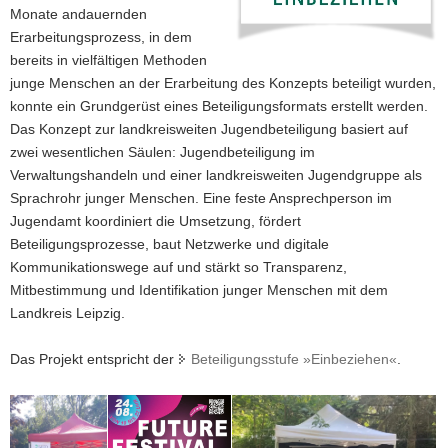
Monate andauernden
a
Erarbeitungsprozess, in dem
v
bereits in vielfältigen Methoden
i
junge Menschen an der Erarbeitung des Konzepts beteiligt wurden,
g
konnte ein Grundgerüst eines Beteiligungsformats erstellt werden.
a
Das Konzept zur landkreisweiten Jugendbeteiligung basiert auf
t
zwei wesentlichen Säulen: Jugendbeteiligung im
i
Verwaltungshandeln und einer landkreisweiten Jugendgruppe als
o
Sprachrohr junger Menschen. Eine feste Ansprechperson im
n
Jugendamt koordiniert die Umsetzung, fördert
Beteiligungsprozesse, baut Netzwerke und digitale
Kommunikationswege auf und stärkt so Transparenz,
Mitbestimmung und Identifikation junger Menschen mit dem
Landkreis Leipzig.
Das Projekt entspricht der
Beteiligungsstufe »Einbeziehen«
.