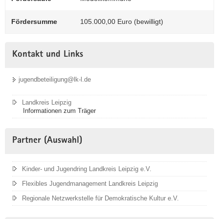
Fördersumme
105.000,00 Euro (bewilligt)
(© Sarah Tilschner)
Kontakt und Links
Beim Jugendfestival 2023 wurde ein
Mitmachangebot organisiert, um mit
jugendbeteiligung@lk-l.de
Jugendlichen ins Gespräch zu kommen.
Landkreis Leipzig
Informationen zum Träger
Partner (Auswahl)
Kinder- und Jugendring Landkreis Leipzig e.V.
Flexibles Jugendmanagement Landkreis Leipzig
Regionale Netzwerkstelle für Demokratische Kultur e.V.