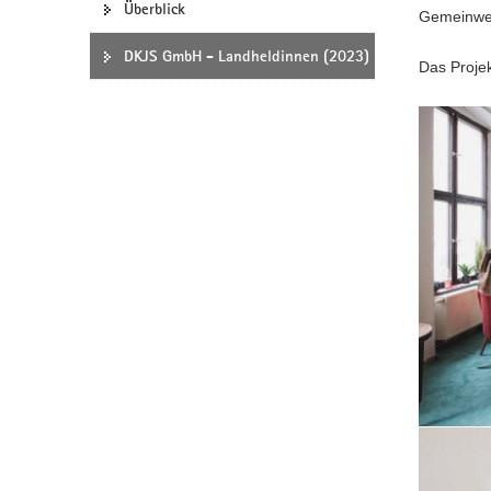
Überblick
Gemeinwes
a
v
DKJS GmbH - Landheldinnen (2023)
Das Projek
i
g
Das
a
Mädchen*w
t
Hearing
i
in
o
Löbau...
n
Auch
für
persönlich