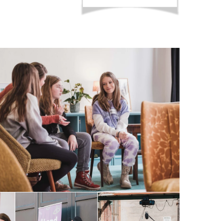
rkstatt-
ht.
Beim
Beim
Videodreh
Interview
in
inmitten