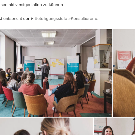
en aktiv mitgestalten zu können.
t entspricht der
Beteiligungsstufe »Konsultieren«
.
Beim
erkstatt-
Mädchen*we
Hearing
wird
sich
auch
in
kleineren
Runden
ausgetausc
Workshop
mal
ere
ganz