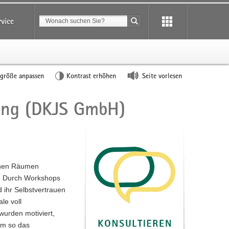
Suchbegriff
rvice
Suche starten
tgröße anpassen
Kontrast erhöhen
Seite vorlesen
tung (DKJS GmbH)
ichen Räumen
n. Durch Workshops
 ihr Selbstvertrauen
le voll
wurden motiviert,
um so das