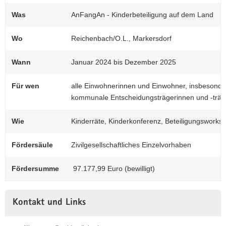
Was
AnFangAn - Kinderbeteiligung auf dem Land
(© Elisa Hempel)
Das Projekt fördert die Partizipation der
Wo
Reichenbach/O.L., Markersdorf
Jüngsten auf kommunaler Ebene, indem
drei Kinderräte gegründet und begleitet
Wann
Januar 2024 bis Dezember 2025
werden. Hier zu sehen: Das Logo, welches
das Projekt zwei Jahre begleitet hat und für
Für wen
alle Einwohnerinnen und Einwohner, insbesonde
Wiedererkennung sorgte.
kommunale Entscheidungsträgerinnen und -träg
Wie
Kinderräte, Kinderkonferenz, Beteiligungsworks
Fördersäule
Zivilgesellschaftliches Einzelvorhaben
Fördersumme
97.177,99 Euro (bewilligt)
Kontakt und Links