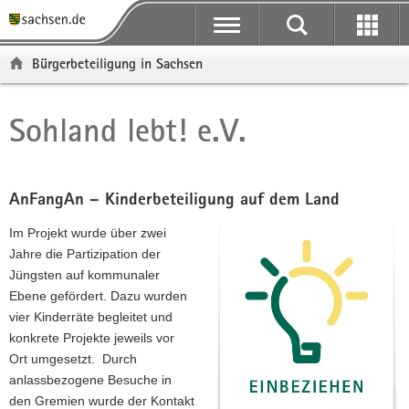
P
P
H
F
o
o
a
o
r
r
u
o
Bürgerbeteiligung in Sachsen
t
t
p
t
a
a
t
e
l
l
i
r
Sohland lebt! e.V.
Hauptinhalt
ü
n
n
-
b
a
h
B
e
v
a
e
r
i
l
r
AnFangAn – Kinderbeteiligung auf dem Land
g
g
t
e
Im Projekt wurde über zwei
r
a
i
Jahre die Partizipation der
e
t
c
Jüngsten auf kommunaler
i
i
h
Ebene gefördert. Dazu wurden
f
o
vier Kinderräte begleitet und
e
n
konkrete Projekte jeweils vor
n
Ort umgesetzt. Durch
d
anlassbezogene Besuche in
e
den Gremien wurde der Kontakt
N