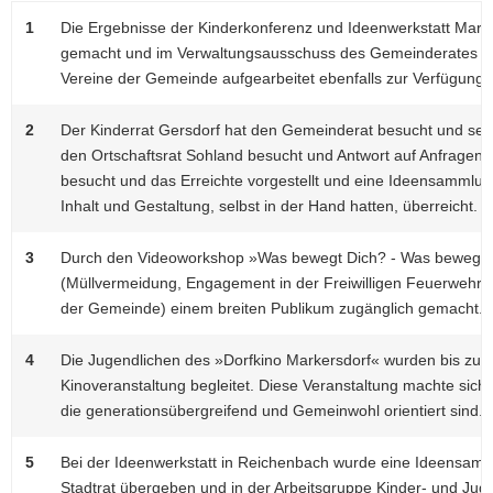
1
Die Ergebnisse der Kinderkonferenz und Ideenwerkstatt Marke
gemacht und im Verwaltungsausschuss des Gemeinderates vor
Vereine der Gemeinde aufgearbeitet ebenfalls zur Verfügung ge
2
Der Kinderrat Gersdorf hat den Gemeinderat besucht und seine
den Ortschaftsrat Sohland besucht und Antwort auf Anfragen
besucht und das Erreichte vorgestellt und eine Ideensammlung
Inhalt und Gestaltung, selbst in der Hand hatten, überreicht.
3
Durch den Videoworkshop »Was bewegt Dich? - Was bewegst 
(Müllvermeidung, Engagement in der Freiwilligen Feuerwehr 
der Gemeinde) einem breiten Publikum zugänglich gemacht.
4
Die Jugendlichen des »Dorfkino Markersdorf« wurden bis zur 
Kinoveranstaltung begleitet. Diese Veranstaltung machte sich
die generationsübergreifend und Gemeinwohl orientiert sind.
5
Bei der Ideenwerkstatt in Reichenbach wurde eine Ideensamm
Stadtrat übergeben und in der Arbeitsgruppe Kinder- und Juge