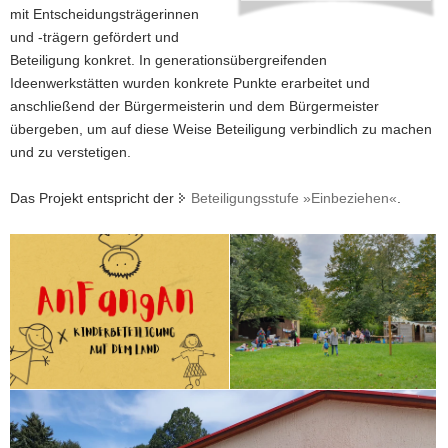
mit Entscheidungsträgerinnen
a
und -trägern gefördert und
v
Beteiligung konkret. In generationsübergreifenden
i
Ideenwerkstätten wurden konkrete Punkte erarbeitet und
g
anschließend der Bürgermeisterin und dem Bürgermeister
a
übergeben, um auf diese Weise Beteiligung verbindlich zu machen
t
und zu verstetigen.
i
o
Das Projekt entspricht der
Beteiligungsstufe »Einbeziehen«
.
n