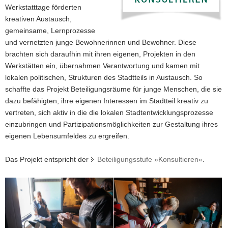
Werkstatttage förderten
a
kreativen Austausch,
v
gemeinsame, Lernprozesse
i
und vernetzten junge Bewohnerinnen und Bewohner. Diese
g
brachten sich daraufhin mit ihren eigenen, Projekten in den
a
Werkstätten ein, übernahmen Verantwortung und kamen mit
t
lokalen politischen, Strukturen des Stadtteils in Austausch. So
i
schaffte das Projekt Beteiligungsräume für junge Menschen, die sie
o
dazu befähigten, ihre eigenen Interessen im Stadtteil kreativ zu
n
vertreten, sich aktiv in die die lokalen Stadtentwicklungsprozesse
einzubringen und Partizipationsmöglichkeiten zur Gestaltung ihres
eigenen Lebensumfeldes zu ergreifen.
Das Projekt entspricht der
Beteiligungsstufe »Konsultieren«
.