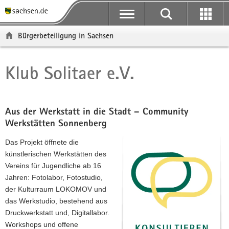
P
P
H
F
o
o
a
o
r
r
u
o
Bürgerbeteiligung in Sachsen
t
t
p
t
a
a
t
e
l
l
i
r
Klub Solitaer e.V.
Hauptinhalt
ü
n
n
-
b
a
h
B
e
v
a
e
r
i
l
r
Aus der Werkstatt in die Stadt – Community
g
g
t
e
Werkstätten Sonnenberg
r
a
i
Das Projekt öffnete die
e
t
c
künstlerischen Werkstätten des
i
i
h
Vereins für Jugendliche ab 16
f
o
Jahren: Fotolabor, Fotostudio,
e
n
der Kulturraum LOKOMOV und
n
das Werkstudio, bestehend aus
d
Druckwerkstatt und, Digitallabor.
e
Workshops und offene
N