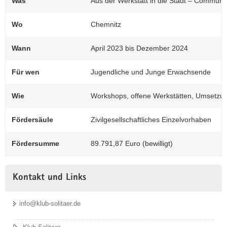
Was
Aus der Werkstatt in die Stadt – Commun
(© Natalie Bleyl)
Beim ersten Workshop im Fotolabor lernten
Wo
Chemnitz
die Teilnehmenden die Vorgänge kennen.
Wann
April 2023 bis Dezember 2024
Für wen
Jugendliche und Junge Erwachsende
Wie
Workshops, offene Werkstätten, Umsetzun
Fördersäule
Zivilgesellschaftliches Einzelvorhaben
Fördersumme
89.791,87 Euro (bewilligt)
Kontakt und Links
info@klub-solitaer.de