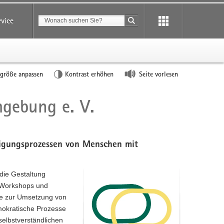
Suchbegriff
rvice
Suche starten
tgröße anpassen
Kontrast erhöhen
Seite vorlesen
gebung e. V.
igungsprozessen von Menschen mit
die Gestaltung
n, Workshops und
ure zur Umsetzung von
emokratische Prozesse
 selbstverständlichen