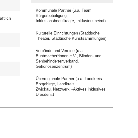
Kommunale Partner (u.a. Team
Bürgerbeteiligung,
ftlich
Inklusionsbeauftragte, Inklusionsbeirat)
e
Kulturelle Einrichtungen (Städtische
Theater, Städtische Kunstsammlungen)
Verbände und Vereine (u.a.
Buntmacher*innen e.V., Blinden- und
Sehbehindertenverband,
Gehörlosenzentrum)
Überregionale Partner (u.a. Landkreis
Erzgebirge, Landkreis
Zwickau, Netzwerk »Aktives inklusives
Dresden«)