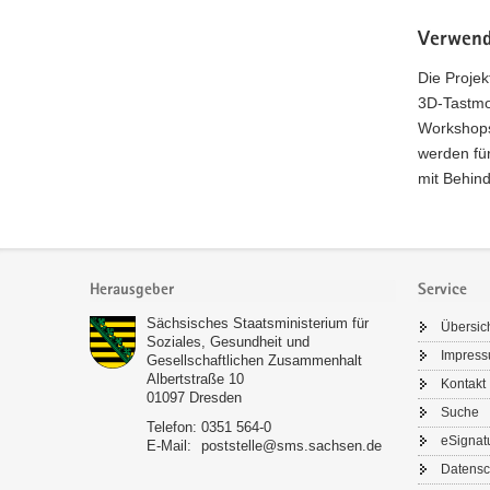
Verwend
Die Projek
3D-Tastmo
Workshops
werden fü
mit Behind
Footer-
Bereich
Herausgeber
Service
Sächsisches Staatsministerium für
Übersic
Soziales, Gesundheit und
Impres
Gesellschaftlichen Zusammenhalt
Albertstraße 10
Kontakt
01097
Dresden
Suche
Telefon:
0351 564-0
eSignat
E-Mail:
poststelle@sms.sachsen.de
Datensc