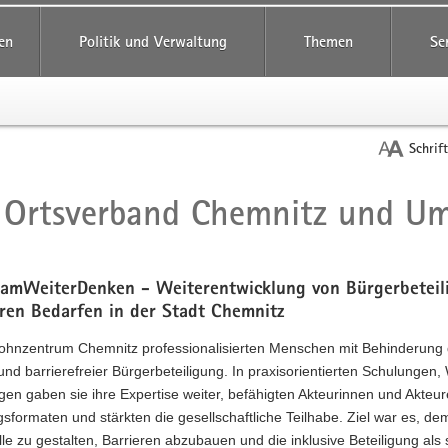
reifende
en
Politik und Verwaltung
Themen
Se
Schrif
Ortsverband Chemnitz und Um
t
amWeiterDenken - Weiterentwicklung von Bürgerbeteil
ren Bedarfen in der Stadt Chemnitz
hnzentrum Chemnitz professionalisierten Menschen mit Behinderung 
 und barrierefreier Bürgerbeteiligung. In praxisorientierten Schulunge
gen gaben sie ihre Expertise weiter, befähigten Akteurinnen und Akte
gsformaten und stärkten die gesellschaftliche Teilhabe. Ziel war es, d
alle zu gestalten, Barrieren abzubauen und die inklusive Beteiligung als