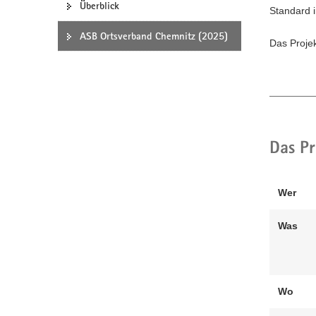
Überblick
Standard 
a
v
ASB Ortsverband Chemnitz (2025)
Das Projek
i
g
a
t
i
o
n
Das Pr
Wer
Was
Wo