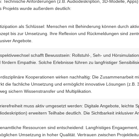
iv. Technische Anforderungen (z.B. Audiodeskription, 3D-Modelle, App
s Projekts wurde außerdem deutlich:
tizipation als Schlüssel: Menschen mit Behinderung können durch akti
zept bis zur Umsetzung. Ihre Reflexion und Rückmeldungen sind zentra
lusiver Angebote.
spektivwechsel schafft Bewusstsein: Rollstuhl-, Seh- und Hörsimulation
 fördern Empathie. Solche Erlebnisse führen zu langfristiger Sensibilisie
erdisziplinäre Kooperationen wirken nachhaltig: Die Zusammenarbeit m
rkt die fachliche Umsetzung und ermöglicht innovative Lösungen (z.B.
weg sichern Wissenstransfer und Multiplikation.
rierefreiheit muss aktiv umgesetzt werden: Digitale Angebote, leichte
iodeskription) erweitern Teilhabe deutlich. Die Sichtbarkeit inklusive
enamtliche Ressourcen sind entscheidend: Langfristiges Engagement, M
öglichen Umsetzung in hoher Qualität. Vertrauen zwischen Projektleit