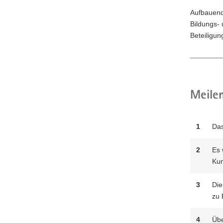
Aufbauend 
Bildungs- 
Beteiligun
Meilen
1
Das
2
Es 
Kun
3
Die
zu 
4
Übe