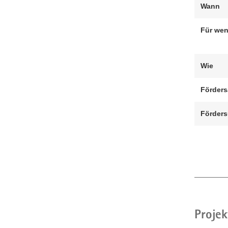
Wann
Für we
Wie
Förders
Förder
Projek