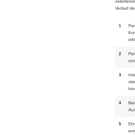
zeitintens
Verlauf de
1
Par
Kon
ink
2
Per
und
3
Int
stä
hin
4
Bar
Aud
5
Ehr
erm