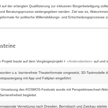
auf der erlangten Qualifizierung zur inklusiven Bürgerbeteiligung so
und Beratungsprozess weitergegeben werden. Ziel war es, Akteurinnen 
gsformate für politische Willensbildungs- und Entscheidungsprozesse z
steine
 Projekt baute auf dem Vorgängerprojekt
»Andersdenken«
auf und se
wurden u.a. barrierefreie Theaterformate umgesetzt, 3D-Tastmodelle der
stspaziergang mit App und Faltplan eingeführt.
 Umsetzung des KOSMOS-Festivals wurde mit Perspektivwechsel-Aktion
Barrierefreiheit begleitet.
rregionale Vernetzung nach Dresden, Bernsbach und Zwickau stärkte 