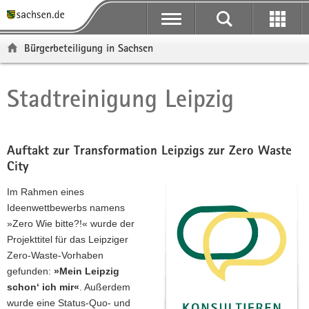
P
P
H
F
o
o
a
o
r
r
u
o
Bürgerbeteiligung in Sachsen
t
t
p
t
a
a
t
e
l
l
i
r
Stadtreinigung Leipzig
Hauptinhalt
ü
n
n
-
b
a
h
B
e
v
a
e
r
i
l
r
Auftakt zur Transformation Leipzigs zur Zero Waste
g
g
t
e
City
r
a
i
Im Rahmen eines
e
t
c
Ideenwettbewerbs namens
i
i
h
»Zero Wie bitte?!« wurde der
f
o
Projekttitel für das Leipziger
e
n
Zero-Waste-Vorhaben
n
gefunden:
»Mein Leipzig
d
schon‘ ich mir«
. Außerdem
e
wurde eine Status-Quo- und
N