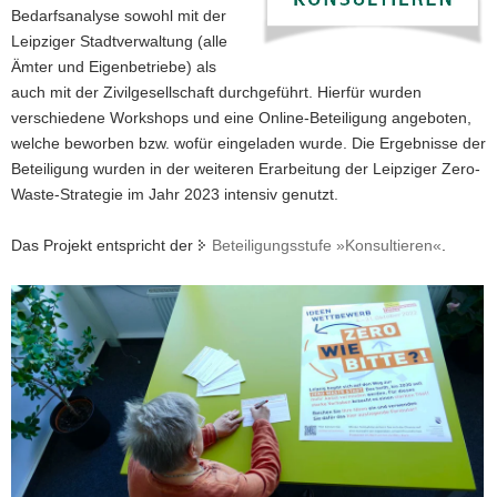
Bedarfsanalyse sowohl mit der
a
Leipziger Stadtverwaltung (alle
v
Ämter und Eigenbetriebe) als
i
auch mit der Zivilgesellschaft durchgeführt. Hierfür wurden
g
verschiedene Workshops und eine Online-Beteiligung angeboten,
a
welche beworben bzw. wofür eingeladen wurde. Die Ergebnisse der
t
Beteiligung wurden in der weiteren Erarbeitung der Leipziger Zero-
i
Waste-Strategie im Jahr 2023 intensiv genutzt.
o
n
Das Projekt entspricht der
Beteiligungsstufe »Konsultieren«
.