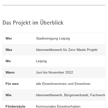
Das Projekt im Überblick
Wer
Stadtreinigung Leipzig
Was
Ideenwettbewerb für Zero Waste Projekt
(© Stadtreinigung Leipzig)
Im Rahmen des Ideenwettbewerbs »Zero
Wo
Leipzig
Wie Bitte?!« konnten die Leipzigerinnen
und Leipziger Vorschläge für einen Titel für
Wann
Juni bis November 2022
das Leipziger Vorhaben, Zero Waste Stadt
zu werden, einreichen – digital und in
Für wen
alle Einwohnerinnen und Einwohner
Papierform. Der Gewinnertitel stößt immer
noch auf Begeisterung: »Mein Leipzig
Wie
Ideenwettbewerb, Bürgerwerkstatt, Fachworksh
schon‘ ich mir. Ressourcen sparen, Zukunft
wagen.«
Fördersäule
Kommunales Einzelvorhaben