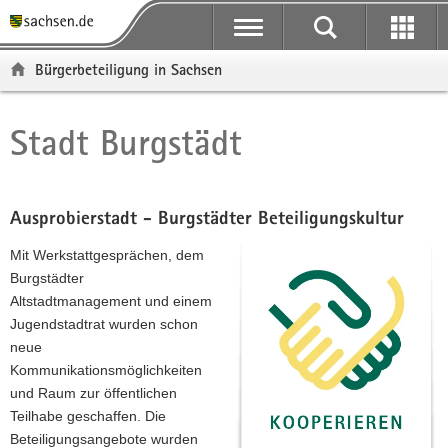
P
P
H
F
o
o
a
o
r
r
u
o
Bürgerbeteiligung in Sachsen
t
t
p
t
a
a
t
e
l
l
i
r
Stadt Burgstädt
Hauptinhalt
ü
n
n
-
b
a
h
B
e
v
a
e
r
i
l
r
Ausprobierstadt - Burgstädter Beteiligungskultur
g
g
t
e
Mit Werkstattgesprächen, dem
r
a
i
Burgstädter
e
t
c
Altstadtmanagement und einem
i
i
h
Jugendstadtrat wurden schon
f
o
neue
e
n
Kommunikationsmöglichkeiten
n
und Raum zur öffentlichen
d
Teilhabe geschaffen. Die
e
Beteiligungsangebote wurden
N