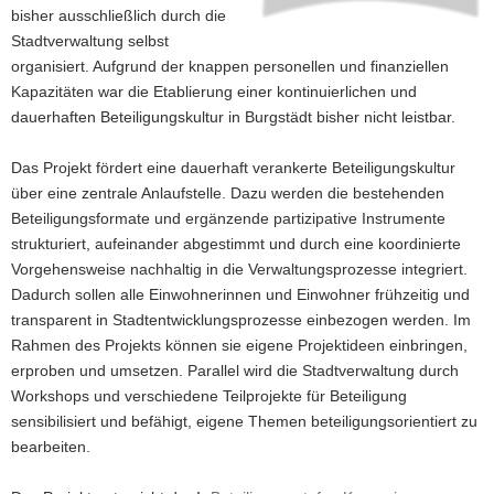
bisher ausschließlich durch die
a
Stadtverwaltung selbst
v
organisiert. Aufgrund der knappen personellen und finanziellen
i
Kapazitäten war die Etablierung einer kontinuierlichen und
g
dauerhaften Beteiligungskultur in Burgstädt bisher nicht leistbar.
a
t
Das Projekt fördert eine dauerhaft verankerte Beteiligungskultur
i
über eine zentrale Anlaufstelle. Dazu werden die bestehenden
o
Beteiligungsformate und ergänzende partizipative Instrumente
n
strukturiert, aufeinander abgestimmt und durch eine koordinierte
Vorgehensweise nachhaltig in die Verwaltungsprozesse integriert.
Dadurch sollen alle Einwohnerinnen und Einwohner frühzeitig und
transparent in Stadtentwicklungsprozesse einbezogen werden. Im
Rahmen des Projekts können sie eigene Projektideen einbringen,
erproben und umsetzen. Parallel wird die Stadtverwaltung durch
Workshops und verschiedene Teilprojekte für Beteiligung
sensibilisiert und befähigt, eigene Themen beteiligungsorientiert zu
bearbeiten.