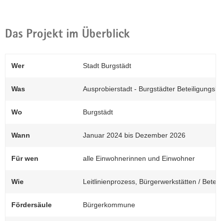
Das Projekt im Überblick
Wer
Stadt Burgstädt
Was
Ausprobierstadt - Burgstädter Beteiligungsku
(© Maikirschen)
Ein Verwaltungsfrühstück diente als
Wo
Burgstädt
Auftaktveranstaltung für das Projekt mit
Projektvorstellung und ersten
Wann
Januar 2024 bis Dezember 2026
Gesprächsrunden.
Für wen
alle Einwohnerinnen und Einwohner
Wie
Leitlinienprozess, Bürgerwerkstätten / Bet
Fördersäule
Bürgerkommune