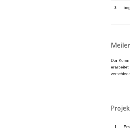
3
beg
Meilen
Der Kommu
erarbeitet
verschied
Projek
1
Ers