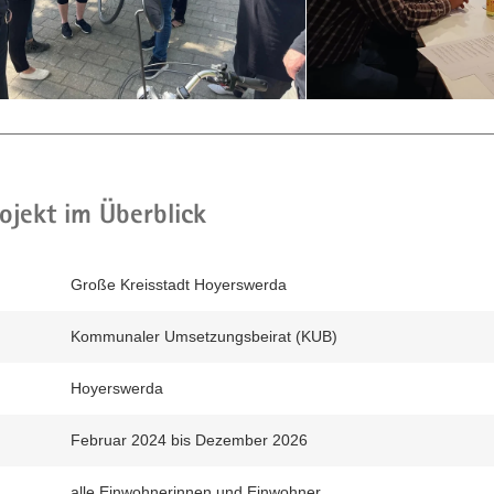
Kommunalen
Entwicklungsbeirats,
setzt
e
die
2023
de
entwickelten
ächen
Ideen
um
und
ojekt im Überblick
eg
erarbeitet
weitere.
Hier
Große Kreisstadt Hoyerswerda
zu
sehen:
Kommunaler Umsetzungsbeirat (KUB)
ngsgürtel
Sitzung
des
Hoyerswerda
Kommunalen
Umsetzungsbeirats
Februar 2024 bis Dezember 2026
im
gsorten
November
n
alle Einwohnerinnen und Einwohner