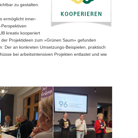
chtbar zu gestalten.
 ermöglicht inner-
n-Perspektiven
 kreativ kooperiert
g der Projektideen zum »Grünen Saum« gefunden
n: Der an konkreten Umsetzungs-Beispielen, praktisch
hüsse bei arbeitsintensiven Projekten entlastet und wie
Im
Februar
2025
nahmen
Mitglieder
des
Kommunalen