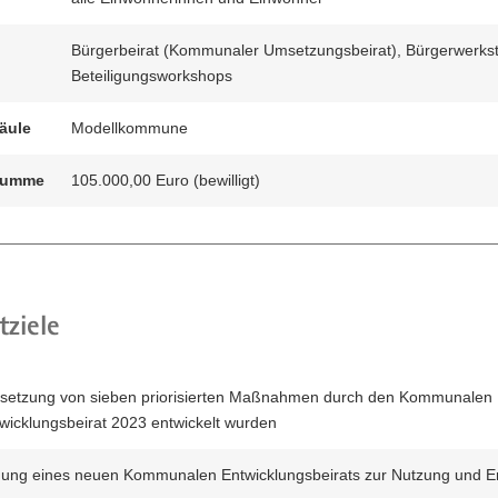
2024.
hen
Bürgerbeirat (Kommunaler Umsetzungsbeirat), Bürgerwerkst
en
Beteiligungsworkshops
äule
Modellkommune
summe
105.000,00 Euro (bewilligt)
tziele
etzung von sieben priorisierten Maßnahmen durch den Kommunalen
wicklungsbeirat 2023 entwickelt wurden
dung eines neuen Kommunalen Entwicklungsbeirats zur Nutzung und En