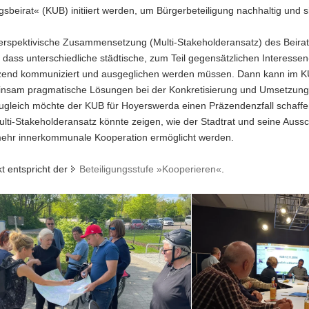
beirat« (KUB) initiiert werden, um Bürgerbeteiligung nachhaltig und si
erspektivische Zusammensetzung (Multi-Stakeholderansatz) des Beirats
l, dass unterschiedliche städtische, zum Teil gegensätzlichen Interesse
zend kommuniziert und ausgeglichen werden müssen. Dann kann im KUB
nsam pragmatische Lösungen bei der Konkretisierung und Umsetzun
ugleich möchte der KUB für Hoyerswerda einen Präzendenzfall schaffe
ulti-Stakeholderansatz könnte zeigen, wie der Stadtrat und seine Aussc
mehr innerkommunale Kooperation ermöglicht werden.
t entspricht der
Beteiligungsstufe »Kooperieren«
.
Der
Kommunale
rda
Umsetzungsbeirat
ist
die
Fortführung
des