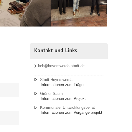
Entwicklungsbeirats
(KEB)
am
bundesweiten
Netzwerktreffen
der
KEBs
in
Kontakt und Links
Berlin
teil.
keb@hoyerswerda-stadt.de
Rund
60
Stadt Hoyerswerda
Teilnehmer
Informationen zum Träger
aus
Grüner Saum
verschiedenen
Informationen zum Projekt
Städten
Kommunaler Entwicklungsbeirat
tauschten
Informationen zum Vorgängerprojekt
sich
dort
über