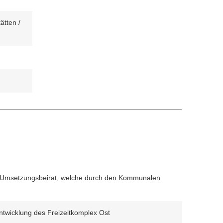
die
Rolle
ätten /
und
das
Potenzial
der
KEBs
aus.
 Umsetzungsbeirat, welche durch den Kommunalen
twicklung des Freizeitkomplex Ost