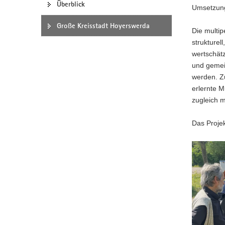
Überblick
Umsetzungs
a
v
Große Kreisstadt Hoyerswerda
Die multip
i
strukturel
g
wertschät
a
und gemei
t
werden. Z
i
erlernte M
o
zugleich 
n
Das Projek
Die
Stadt
Hoyerswe
hat
das
Ziel,
mit