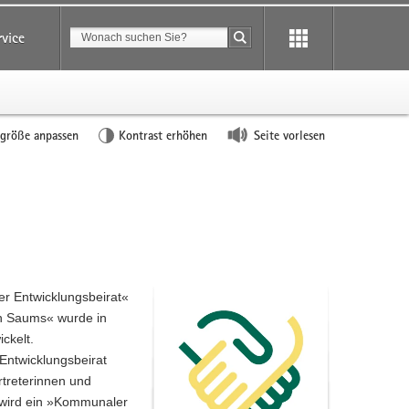
Suchbegriff
rvice
Suche starten
tgröße anpassen
Kontrast erhöhen
Seite vorlesen
er Entwicklungsbeirat«
en Saums« wurde in
ckelt.
ntwicklungsbeirat
rtreterinnen und
nd wird ein »Kommunaler