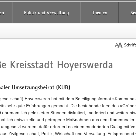
reifende
en
Politik und Verwaltung
Themen
Se
Schrif
e Kreisstadt Hoyerswerda
t
ler Umsetzungsbeirat (KUB)
(gesellschaft) Hoyerswerda hat mit dem Beteiligungsformat »Kommunal
eits sehr gute Erfahrungen gemacht. Die bestehende Idee des »Grün
 ehrenamtlich geleisteten Stunden diskutiert, moderiert und weiterentwi
aftlich entwickelte und getragene Maßnahmen aus dem Kommunaler E
 umgesetzt werden, dafür erfordert es einen moderierten Dialog mit Ve
 aus Zivilgesellschaft, Politik, Wirtschaft und Verwaltung. Entspreche