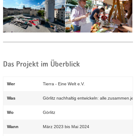
Das Projekt im Überblick
Wer
Tierra - Eine Welt e.V.
Was
Görlitz nachhaltig entwickeln: alle.zusammen.jetz
(© U. Kauf)
Wo
Görlitz
Im Mai 2023 wurde ein Flashmob anlässlich
des Erdüberlastungstags organisiert.
Wann
März 2023 bis Mai 2024