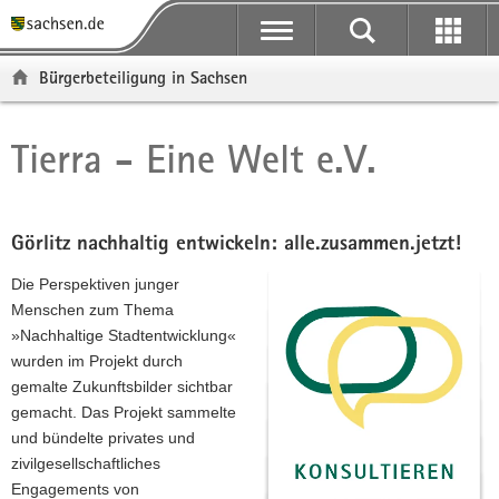
P
P
H
F
o
o
a
o
r
r
u
o
Bürgerbeteiligung in Sachsen
t
t
p
t
a
a
t
e
l
l
i
r
Tierra - Eine Welt e.V.
Hauptinhalt
ü
n
n
-
b
a
h
B
e
v
a
e
r
i
l
r
Görlitz nachhaltig entwickeln: alle.zusammen.jetzt!
g
g
t
e
Die Perspektiven junger
r
a
i
Menschen zum Thema
e
t
c
»Nachhaltige Stadtentwicklung«
i
i
h
wurden im Projekt durch
f
o
gemalte Zukunftsbilder sichtbar
e
n
gemacht. Das Projekt sammelte
n
und bündelte privates und
d
zivilgesellschaftliches
e
Engagements von
N