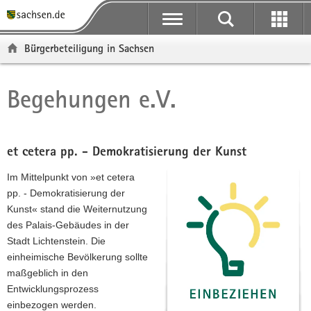
P
P
H
F
o
o
a
o
r
r
u
o
Bürgerbeteiligung in Sachsen
t
t
p
t
a
a
t
e
l
l
i
r
Begehungen e.V.
Hauptinhalt
ü
n
n
-
b
a
h
B
e
v
a
e
r
i
l
r
et cetera pp. - Demokratisierung der Kunst
g
g
t
e
Im Mittelpunkt von »et cetera
r
a
i
pp. - Demokratisierung der
e
t
c
Kunst« stand die Weiternutzung
i
i
h
des Palais-Gebäudes in der
f
o
Stadt Lichtenstein. Die
e
n
einheimische Bevölkerung sollte
n
maßgeblich in den
d
Entwicklungsprozess
e
einbezogen werden.
N