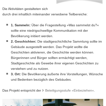
a
Die Aktivitäten gestalteten sich
v
durch drei inhaltlich miteinander verwobene Teilbereiche:
i
g
1. Sammeln:
Über die Fragestellung »Was sammelst du?«
a
sollte eine niedrigschwellige Kommunikation mit der
t
Bevölkerung initiiert werden.
i
2. Geschichten:
Die stadtgeschichtliche Sammlung sollte im
o
Gebäude ausgestellt werden. Das Projekt wollte die
n
Geschichten aktivieren, die Geschichte werden können.
Bürgerinnen und Bürger sollten ermächtigt werden,
Stadtgeschichte als Gewebe ihrer eigenen Geschichten zu
verstehen und zu nutzen.
3. Ort:
Die Bevölkerung äußerte ihre Vorstellungen, Wünsche
und Bedenken bezüglich des Gebäudes.
Das Projekt entspricht der
Beteiligungsstufe »Einbeziehen«
.