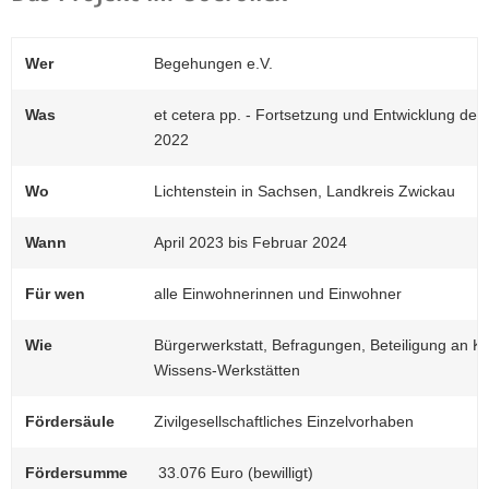
Wer
Begehungen e.V.
Was
et cetera pp. - Fortsetzung und Entwicklung des
2022
Wo
Lichtenstein in Sachsen, Landkreis Zwickau
(© Johannes Richter)
Wann
April 2023 bis Februar 2024
Besucher/innen am Beginn einer Führung
durch Gebäude und Ausstellung.
Für wen
alle Einwohnerinnen und Einwohner
Wie
Bürgerwerkstatt, Befragungen, Beteiligung an Ku
Wissens-Werkstätten
Fördersäule
Zivilgesellschaftliches Einzelvorhaben
Fördersumme
33.076 Euro (bewilligt)