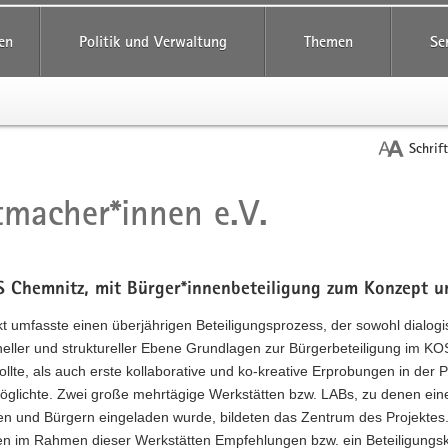
reifende
en
Politik und Verwaltung
Themen
Se
Schrif
macher*innen e.V.
t
Chemnitz, mit Bürger*innenbeteiligung zum Konzept 
t umfasste einen überjährigen Beteiligungsprozess, der sowohl dialogi
neller und struktureller Ebene Grundlagen zur Bürgerbeteiligung im K
ollte, als auch erste kollaborative und ko-kreative Erprobungen in der P
möglichte. Zwei große mehrtägige Werkstätten bzw. LABs, zu denen ein
en und Bürgern eingeladen wurde, bildeten das Zentrum des Projektes
ten im Rahmen dieser Werkstätten Empfehlungen bzw. ein Beteiligungsk