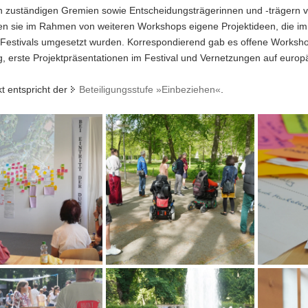
n zuständigen Gremien sowie Entscheidungsträgerinnen und -trägern 
ten sie im Rahmen von weiteren Workshops eigene Projektideen, die 
stivals umgesetzt wurden. Korrespondierend gab es offene Workshop
g, erste Projektpräsentationen im Festival und Vernetzungen auf europ
t entspricht der
Beteiligungsstufe »Einbeziehen«
.
Im
Im
Rahmen
Rahmen
des
des
Workshops
Workshops
im
im
April
April
2024
2024
ng
fand
wurde
auch
gemeinnsa
chen
eine
ein
Ein
Das
gsprojektes
Ortsbegehung
Projekt
weiteres
erste
rt.
statt.
zur
Beteiligungsprojekt
mehrtägige