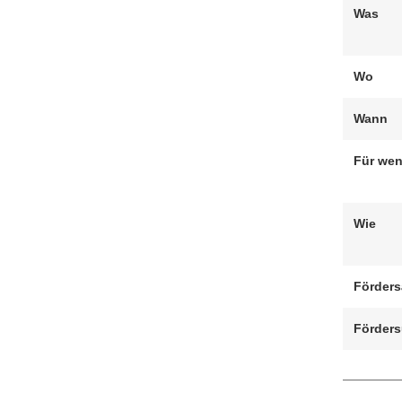
Was
gestaltet.
Wo
Wann
Für we
Wie
Förders
Förder