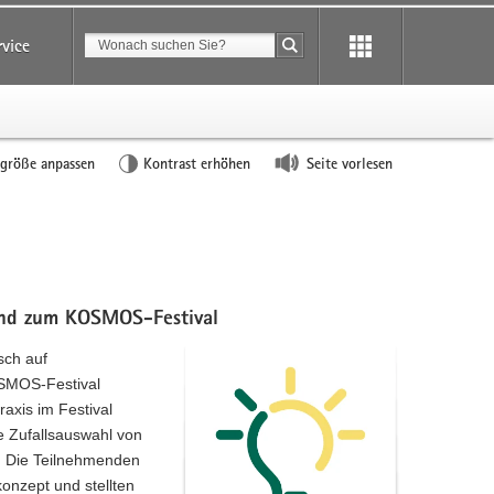
Suchbegriff
rvice
Suche starten
tgröße anpassen
Kontrast erhöhen
Seite vorlesen
und zum KOSMOS-Festival
sch auf
OSMOS-Festival
raxis im Festival
e Zufallsauswahl von
. Die Teilnehmenden
onzept und stellten