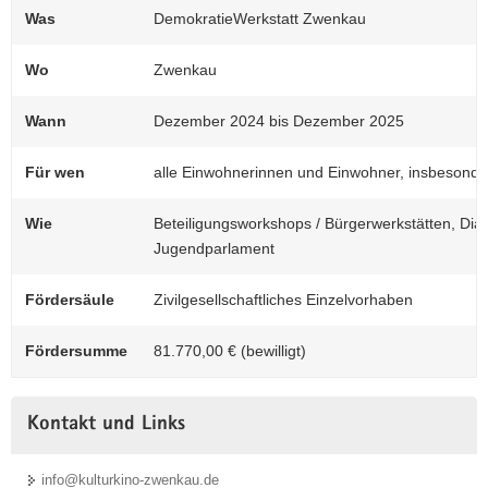
Was
DemokratieWerkstatt Zwenkau
(© Alexander Matthes)
Das Kulturkino in Zwenkau - Sitz des
Wo
Zwenkau
Vereins und des Projekts.
Wann
Dezember 2024 bis Dezember 2025
Für wen
alle Einwohnerinnen und Einwohner, insbesond
Wie
Beteiligungsworkshops / Bürgerwerkstätten, Dial
Jugendparlament
Fördersäule
Zivilgesellschaftliches Einzelvorhaben
Fördersumme
81.770,00 € (bewilligt)
Kontakt und Links
info@kulturkino-zwenkau.de