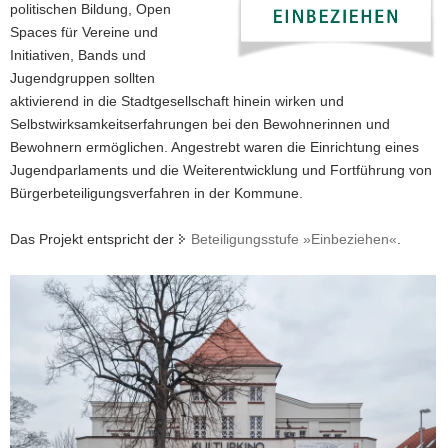
politischen Bildung, Open
a
Spaces für Vereine und
v
Initiativen, Bands und
i
Jugendgruppen sollten
g
aktivierend in die Stadtgesellschaft hinein wirken und
a
Selbstwirksamkeitserfahrungen bei den Bewohnerinnen und
t
Bewohnern ermöglichen. Angestrebt waren die Einrichtung eines
i
Jugendparlaments und die Weiterentwicklung und Fortführung von
o
Bürgerbeteiligungsverfahren in der Kommune.
n
Das Projekt entspricht der
Beteiligungsstufe »Einbeziehen«
.