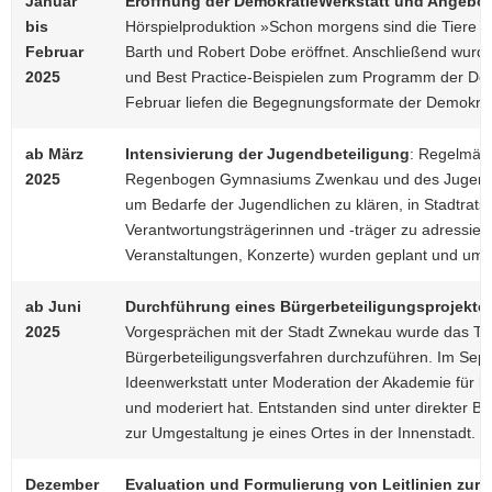
Januar
Eröffnung der DemokratieWerkstatt und Angebot
bis
Hörspielproduktion »Schon morgens sind die Tiere
Februar
Barth und Robert Dobe eröffnet. Anschließend wurd
2025
und Best Practice-Beispielen zum Programm der Dem
Februar liefen die Begegnungsformate der Demokrat
ab März
Intensivierung der Jugendbeteiligung
: Regelmäßi
2025
Regenbogen Gymnasiums Zwenkau und des Jugendtr
um Bedarfe der Jugendlichen zu klären, in Stadtrats
Verantwortungsträgerinnen und -träger zu adressier
Veranstaltungen, Konzerte) wurden geplant und umg
ab Juni
Durchführung eines Bürgerbeteiligungsprojekte
2025
Vorgesprächen mit der Stadt Zwnekau wurde das Th
Bürgerbeteiligungsverfahren durchzuführen. Im Sept
Ideenwerkstatt unter Moderation der Akademie für lo
und moderiert hat. Entstanden sind unter direkter Bü
zur Umgestaltung je eines Ortes in der Innenstadt.
Dezember
Evaluation und Formulierung von Leitlinien zur 