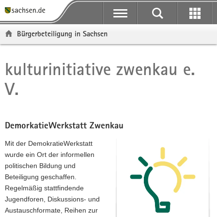
P
P
H
F
o
o
a
o
r
r
u
o
Bürgerbeteiligung in Sachsen
t
t
p
t
a
a
t
e
l
l
i
r
kulturinitiative zwenkau e.
Hauptinhalt
ü
n
n
-
V.
b
a
h
B
e
v
a
e
r
i
l
r
g
g
t
e
DemorkatieWerkstatt Zwenkau
r
a
i
e
t
c
Mit der DemokratieWerkstatt
i
i
h
wurde ein Ort der informellen
f
o
politischen Bildung und
e
n
Beteiligung geschaffen.
n
Regelmäßig stattfindende
d
Jugendforen, Diskussions- und
e
Austauschformate, Reihen zur
N