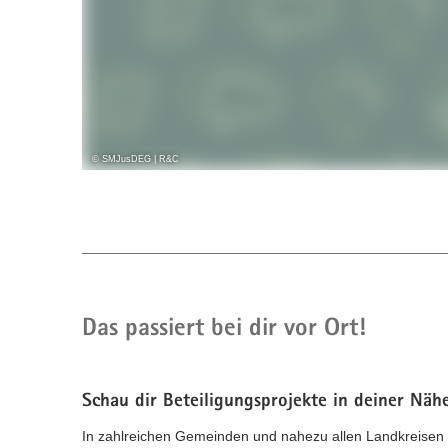
© SMJusDEG | R&C
Du möchtest:
Das passiert bei dir vor Ort!
dass deine Meinung gehört wird?
dass deine Ideen berücksichtigt werden?
politische und gesellschaftliche Themen verstehen?
in deinem Umfeld etwas verbessern?
Schau dir Beteiligungsprojekte in deiner Näh
In zahlreichen Gemeinden und nahezu allen Landkreisen S
Dann rede mit! Lass es dir erklären! Such dir Gleichge