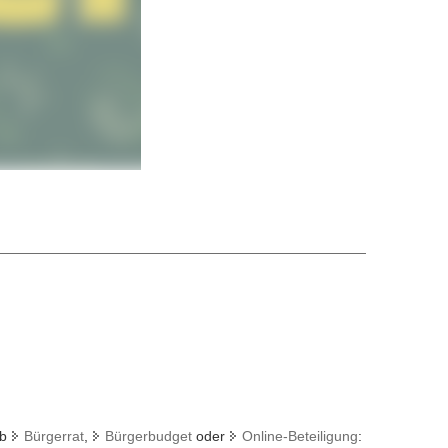
© SMJus
Ob
Bürgerrat
,
Bürgerbudget
oder
Online-Beteiligung
: