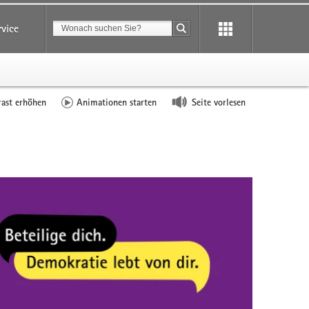
Suchbegriff
rvice
Suche starten
rast erhöhen
Animationen starten
Seite vorlesen