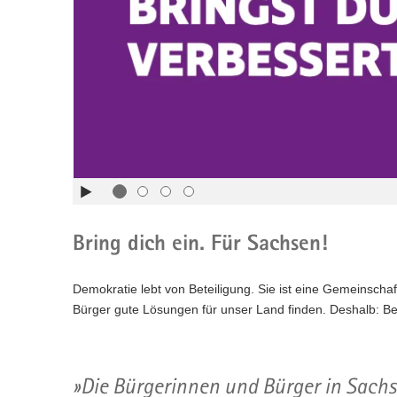
Fachbeirat
Sliders:
a
Pfeiltaste
Vorwärts
Service
v
rechts :
blättern
i
Pfeiltaste
Zurück
Kontakt
g
links :
blättern
a
Pfeiltaste
Bildunterschrift
t
oben :
anzeigen
i
Pfeiltaste
Bildunterschrift
o
unten :
verbergen
n
Eingabetaste
Vollbildmodus
:
öffnen
Leertaste :
Bilderschau
Bring dich ein. Für Sachsen!
abspielen
Demokratie lebt von Beteiligung. Sie ist eine Gemeinscha
Bürger gute Lösungen für unser Land finden. Deshalb: Be
Die Bürgerinnen und Bürger in Sachs