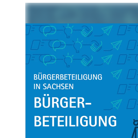
Beteilige dich an Umfragen, Bürgerbudgets und mehr!
Schnelleinstieg
So kannst du dich beteiligen
der
Portalthemen