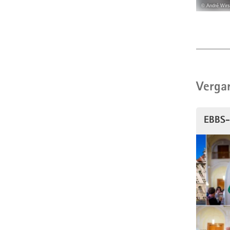
© André Wirs
Verga
EBBS-