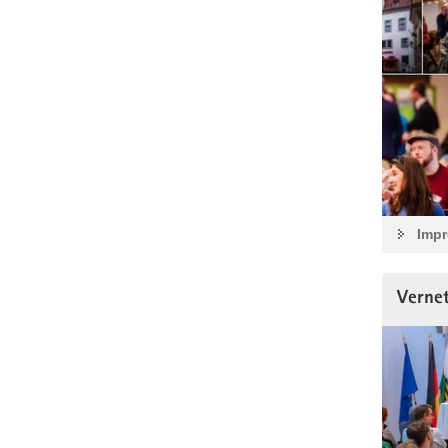
Impr
Verne