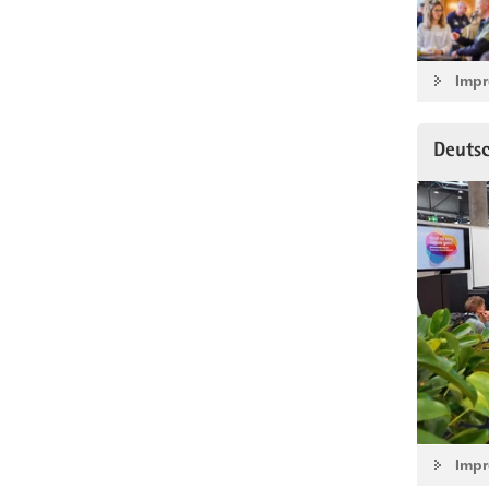
Impr
Deuts
Imp