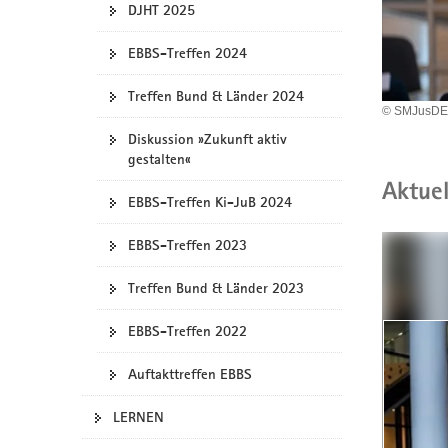
DJHT 2025
a
v
EBBS-Treffen 2024
i
g
Treffen Bund & Länder 2024
© SMJusD
a
t
Diskussion »Zukunft aktiv
gestalten«
i
o
Aktuel
EBBS-Treffen Ki-JuB 2024
n
EBBS-Treffen 2023
Schnel
Treffen Bund & Länder 2023
der
EBBS-Treffen 2022
Porta
Auftakttreffen EBBS
LERNEN