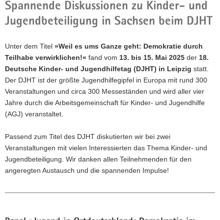
Spannende Diskussionen zu Kinder- und
a
Jugendbeteiligung in Sachsen beim DJHT
v
i
g
Unter dem Titel
»Weil es ums Ganze geht: Demokratie durch
a
Teilhabe verwirklichen!«
fand vom
13. bis 15. Mai 2025
der
18.
t
Deutsche Kinder- und Jugendhilfetag (DJHT) in Leipzig
statt.
i
Der DJHT ist der größte Jugendhilfegipfel in Europa mit rund 300
o
Veranstaltungen und circa 300 Messeständen und wird aller vier
n
Jahre durch die Arbeitsgemeinschaft für Kinder- und Jugendhilfe
(AGJ) veranstaltet.
Passend zum Titel des DJHT diskutierten wir bei zwei
Veranstaltungen mit vielen Interessierten das Thema Kinder- und
Jugendbeteiligung. Wir danken allen Teilnehmenden für den
angeregten Austausch und die spannenden Impulse!