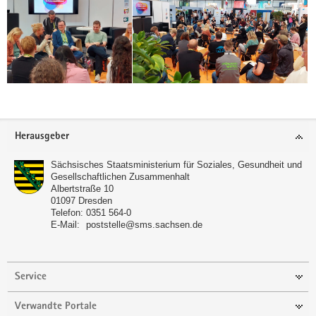
Footer-
Herausgeber
Bereich
Sächsisches Staatsministerium für Soziales, Gesundheit und
Gesellschaftlichen Zusammenhalt
Albertstraße 10
01097
Dresden
(© SMS)
Telefon:
0351 564-0
E-Mail:
poststelle@sms.sachsen.de
Im Rahmen des Messeforums blickten wir
mit verschiedenen Akteurinnen und
Akteuren aus sächsischer Perspektive auf
Jugendgremien.
Service
Verwandte Portale