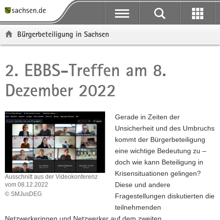
P
P
H
F
o
o
a
o
r
r
u
o
Bürgerbeteiligung in Sachsen
t
t
p
t
a
a
t
e
l
l
i
r
2. EBBS-Treffen am 8.
Hauptinhalt
ü
n
n
-
Dezember 2022
b
a
h
B
e
v
a
e
r
i
l
r
Gerade in Zeiten der
g
g
t
e
Unsicherheit und des Umbruchs
r
a
i
kommt der Bürgerbeteiligung
e
t
c
eine wichtige Bedeutung zu –
i
i
h
doch wie kann Beteiligung in
f
o
Krisensituationen gelingen?
e
n
Ausschnitt aus der Videokonferenz
Diese und andere
vom 08.12.2022
n
© SMJusDEG
Fragestellungen
diskutierten die
d
Ausschnitt
teilnehmenden
e
aus
Netzwerkerinnen und Netzwerker
auf dem zweiten
N