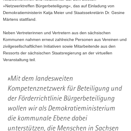
der
»Netzwerktreffen Bürgerbeteiligung«, das auf Einladung von
Videokonferenz
a
vom
Demokratieministerin Katja Meier und Staatssekretärin Dr. Gesine
v
08.12.2022
Märtens stattfand.
i
g
Neben Vertreterinnen und Vertretern aus den sächsischen
a
Kommunen nahmen erneut zahlreiche Personen aus Vereinen und
t
zivilgesellschaftlichen Initiativen sowie Mitarbeitende aus den
i
Ressorts der sächsischen Staatsregierung an der virtuellen
o
Veranstaltung teil.
n
Mit dem landesweiten
Kompetenznetzwerk für Beteiligung und
der Förderrichtlinie Bürgerbeteiligung
wollen wir als Demokratieministerium
die kommunale Ebene dabei
unterstützen, die Menschen in Sachsen