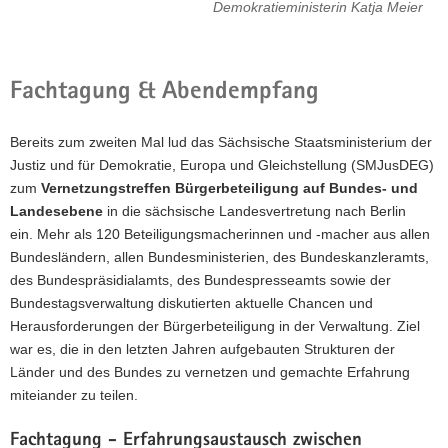
Damit Bürgerbeteiligung gelingt, braucht es
Demokratieministerin Katja Meier
eine ermöglichende und unterstützende
Verwaltung auf allen Ebenen. Zur
Vernetzung und zum Erfahrungsaustausch
Fachtagung & Abendempfang
hat das SMJusDEG zum
2.Vernetzungstreffen Bürgerbeteiligung auf
Bundes- und Landesebene eingeladen.
Bereits zum zweiten Mal lud das Sächsische Staatsministerium der
Justiz und für Demokratie, Europa und Gleichstellung (SMJusDEG)
zum
Vernetzungstreffen Bürgerbeteiligung auf Bundes- und
Landesebene
in die sächsische Landesvertretung nach Berlin
ein. Mehr als 120 Beteiligungsmacherinnen und -macher aus allen
Bundesländern, allen Bundesministerien, des Bundeskanzleramts,
des Bundespräsidialamts, des Bundespresseamts sowie der
Bundestagsverwaltung diskutierten aktuelle Chancen und
Herausforderungen der Bürgerbeteiligung in der Verwaltung. Ziel
war es, die in den letzten Jahren aufgebauten Strukturen der
Länder und des Bundes zu vernetzen und gemachte Erfahrung
miteiander zu teilen.
Fachtagung - Erfahrungsaustausch zwischen