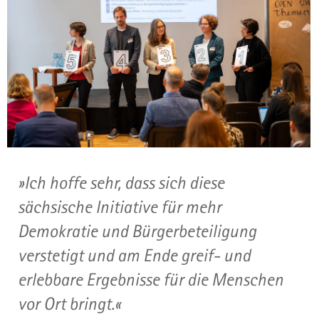
a
v
i
g
a
t
i
o
n
Ich hoffe sehr, dass sich diese
sächsische Initiative für mehr
Demokratie und Bürgerbeteiligung
verstetigt und am Ende greif- und
erlebbare Ergebnisse für die Menschen
vor Ort bringt.
(© SMJusDEG | Daniel Meißner)