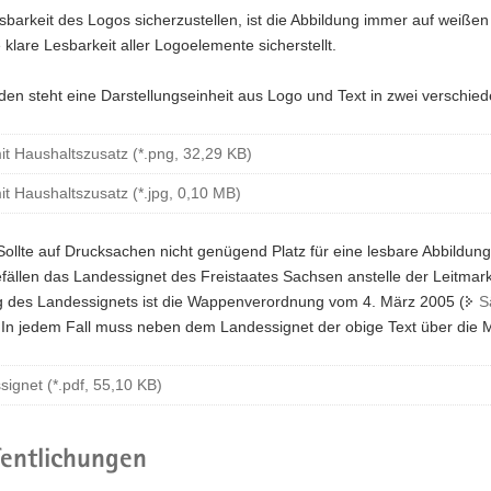
barkeit des Logos sicherzustellen, ist die Abbildung immer auf weiße
 klare Lesbarkeit aller Logoelemente sicherstellt.
en steht eine Darstellungseinheit aus Logo und Text in zwei verschie
t Haushaltszusatz (*.png, 32,29 KB)
t Haushaltszusatz (*.jpg, 0,10 MB)
Sollte auf Drucksachen nicht genügend Platz für eine lesbare Abbildun
llen das Landessignet des Freistaates Sachsen anstelle der Leitmarke
g des Landessignets ist die Wappenverordnung vom 4. März 2005 (
S
In jedem Fall muss neben dem Landessignet der obige Text über die Mi
ignet (*.pdf, 55,10 KB)
fentlichungen