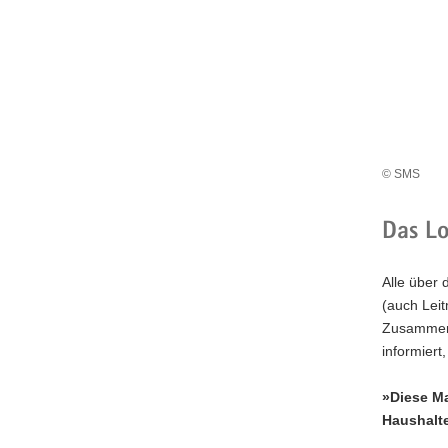
a
v
i
g
a
t
i
© SMS
o
n
Das L
Alle über 
(auch Lei
Zusammenha
informiert
»Diese M
Haushalt