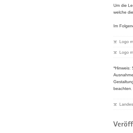
Um die Les
welche die
Im Folgend
Logo mi
Logo mi
*Hinweis: 
Ausnahmefä
Gestaltun
beachten. 
Landess
Veröf