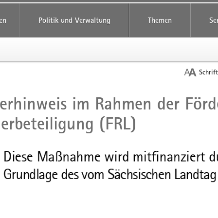
reifende
en
Politik und Verwaltung
Themen
Se
Schrif
erhinweis im Rahmen der Förde
t
erbeteiligung (FRL)