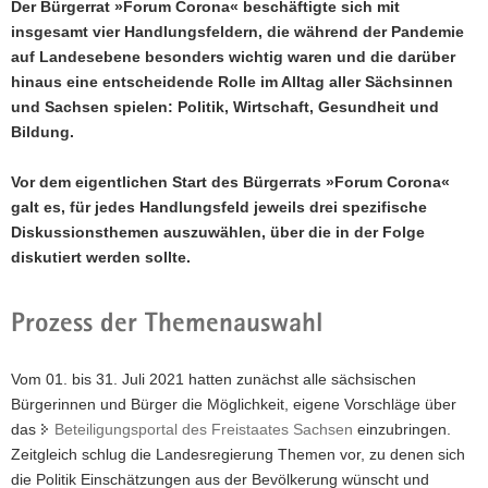
Der Bürgerrat »Forum Corona« beschäftigte sich mit
a
insgesamt vier Handlungsfeldern, die während der Pandemie
v
auf Landesebene besonders wichtig waren und die darüber
i
hinaus eine entscheidende Rolle im Alltag aller Sächsinnen
g
und Sachsen spielen: Politik, Wirtschaft, Gesundheit und
a
Bildung.
t
i
Vor dem eigentlichen Start des Bürgerrats »Forum Corona«
o
galt es, für jedes Handlungsfeld jeweils drei spezifische
n
Diskussionsthemen auszuwählen, über die in der Folge
diskutiert werden sollte.
Prozess der Themenauswahl
Vom 01. bis 31. Juli 2021 hatten zunächst alle sächsischen
Bürgerinnen und Bürger die Möglichkeit, eigene Vorschläge über
das
Beteiligungsportal des Freistaates Sachsen
einzubringen.
Zeitgleich schlug die Landesregierung Themen vor, zu denen sich
die Politik Einschätzungen aus der Bevölkerung wünscht und