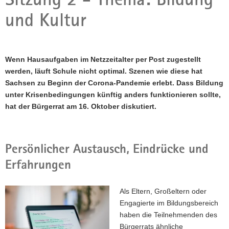
a
und Kultur
v
i
g
a
Wenn Hausaufgaben im Netzzeitalter per Post zugestellt
t
werden, läuft Schule nicht optimal. Szenen wie diese hat
i
Sachsen zu Beginn der Corona-Pandemie erlebt. Dass Bildung
o
unter Krisenbedingungen künftig anders funktionieren sollte,
n
hat der Bürgerrat am 16. Oktober diskutiert.
Persönlicher Austausch, Eindrücke und
Erfahrungen
Als Eltern, Großeltern oder
Engagierte im Bildungsbereich
haben die Teilnehmenden des
Bürgerrats ähnliche