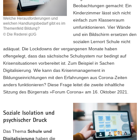
Beobachtungen gemacht: Ein
Kinderzimmer lässt sich nicht
Welche Herausforderungen und
einfach zum Klassenraum
welchen Handlungsbedarf gibt es im
umfunktionieren. Vier Wände
Themenfeld Bildung?
und ein Bildschirm ersetzen den
© Die Rederei gUG
Welche
sozialen Lernort Schule nicht
Herausforderungen
adäquat. Die Lockdowns der vergangenen Monate haben
und
offengelegt, dass das sächsische Schulsystem nur bedingt auf
welchen
Krisensituationen vorbereitet ist. Zum Beispiel in Sachen
Handlungsbedarf
gibt
Digitalisierung.
Wie kann das Krisenmanagement in
es
Bildungseinrichtungen mit den Erfahrungen aus Corona-Zeiten
im
anders funktionieren? Diese Frage leitet die zweite inhaltliche
Themenfeld
Sitzung des Bürgerrats »Forum Corona« am 16. Oktober 2021.
Bildung?
Soziale Isolation und
psychischer Druck
Das Thema
Schule und
Digitalisierung
haben die