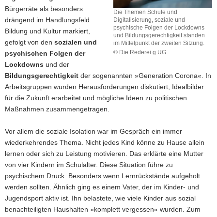
Bürgerräte als besonders
Die Themen Schule und
drängend im Handlungsfeld
Digitalisierung, soziale und
psychische Folgen der Lockdowns
Bildung und Kultur markiert,
und Bildungsgerechtigkeit standen
gefolgt von den
sozialen und
im Mittelpunkt der zweiten Sitzung.
© Die Rederei g UG
psychischen Folgen der
Die
Lockdowns
und der
Themen
Bildungsgerechtigkeit
der sogenannten »Generation Corona«. In
Schule
Arbeitsgruppen wurden Herausforderungen diskutiert, Idealbilder
und
Digitalisierung,
für die Zukunft erarbeitet und mögliche Ideen zu politischen
soziale
Maßnahmen zusammengetragen.
und
psychische
Vor allem die soziale Isolation war im Gespräch ein immer
Folgen
wiederkehrendes Thema. Nicht jedes Kind könne zu Hause allein
der
Lockdowns
lernen oder sich zu Leistung motivieren. Das erklärte eine Mutter
und
von vier Kindern im Schulalter. Diese Situation führe zu
Bildungsgerechtigkeit
psychischem Druck. Besonders wenn Lernrückstände aufgeholt
standen
werden sollten. Ähnlich ging es einem Vater, der im Kinder- und
im
Jugendsport aktiv ist. Ihn belastete, wie viele Kinder aus sozial
Mittelpunkt
der
benachteiligten Haushalten »komplett vergessen« wurden. Zum
zweiten