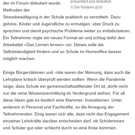
präsentiert und diskutiert.
der im Forum diskutiert wurde:
© Die Rederei gUG
Methoden der
Zum
Stressbewältigung in der Schule praktisch zu vermitteln. Dazu
Ende
einer
gehöre, Kinder und Jugendliche zu ermutigen, über Druck zu
jeden
sprechen und damit psychische Probleme weiter zu enttabuisieren.
Sitzung
Ein Teilnehmer regte ein neues Format an und schlug dafür den
wurden
Arbeitstitel »Das Lernen lernen« vor. Dieses solle die
die
Selbstständigkeit fördern und so Schule im Homeoffice besser
Ergebnisse
aus
möglich machen.
den
Kleingruppen
Einige Bürgerrätinnen und -räte waren der Meinung, dass auch die
und
Lehrpläne kritisch überprüft werden sollten. Wenn die Pandemie
die
zeige, dass Schule ein gemeinschaftsstiftender Ort ist, dürfe nicht
erarbeiteten
Handlungsempfehlungen
nur die reine Wissensvermittlung im Vordergrund stehen. Für all
in
diese Ideen gab es letztlich eine Klammer: Investitionen. Unter
einem
anderem in Personal und Fachkräfte, so die Anregung der
gemeinsamen
Teilnehmenden. Einig waren sich alle, dass nicht das Engagement
Abschlussplenum
einzelner Lehrkräfte darüber entscheiden darf, ob Schülerinnen
präsentiert
und
und Schüler gut oder schlecht durch so eine Krise kommen.
diskutiert.