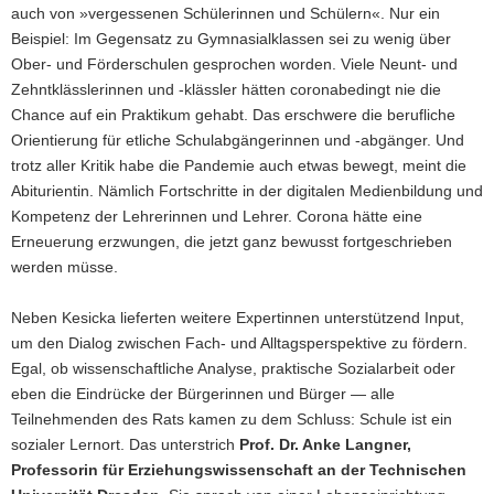
auch von »vergessenen Schülerinnen und Schülern«. Nur ein
Leyendecker
von
Beispiel: Im Gegensatz zu Gymnasialklassen sei zu wenig über
der
Ober- und Förderschulen gesprochen worden. Viele Neunt- und
Ruhr-
Zehntklässlerinnen und -klässler hätten coronabedingt nie die
Universität
Chance auf ein Praktikum gehabt. Das erschwere die berufliche
Bochum
Orientierung für etliche Schulabgängerinnen und -abgänger. Und
trotz aller Kritik habe die Pandemie auch etwas bewegt, meint die
Abiturientin. Nämlich Fortschritte in der digitalen Medienbildung und
Kompetenz der Lehrerinnen und Lehrer. Corona hätte eine
Erneuerung erzwungen, die jetzt ganz bewusst fortgeschrieben
werden müsse.
Neben Kesicka lieferten weitere Expertinnen unterstützend Input,
um den Dialog zwischen Fach- und Alltagsperspektive zu fördern.
Egal, ob wissenschaftliche Analyse, praktische Sozialarbeit oder
eben die Eindrücke der Bürgerinnen und Bürger — alle
Teilnehmenden des Rats kamen zu dem Schluss: Schule ist ein
sozialer Lernort. Das unterstrich
Prof. Dr. Anke Langner,
Professorin für Erziehungswissenschaft an der
Technischen