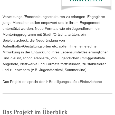
a
v
Verwaltungs-/Entscheidungsstrukturen zu erlangen. Engagierte
i
junge Menschen sollen empowert und in ihrem Engagement
g
unterstützt werden. Neue Formate wie ein Jugendforum, ein
a
Mentoringprogramm mit Stadt-/Ortschaftsräten, ein
t
Spielplatzcheck, die Neugründung von
i
Aufenthalts-/Gestaltungsorten etc. sollen ihnen eine echte
o
Mitwirkung in der Entwicklung ihres Lebensumfeldes ermöglichen.
n
Und Ziel ist, schon etablierte, von Jugendlichen (mit-)gestaltete
Angebote, Netzwerke und Formate fortzuführen, zu stabilisieren
und zu erweitern (z.B. Jugendfestival, Sommerkino).
Das Projekt entspricht der
Beteiligungsstufe »Einbeziehen«
.
Das Projekt im Überblick