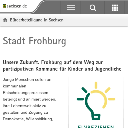
P
P
H
F
o
o
a
o
r
r
u
o
Bürgerbeteiligung in Sachsen
t
t
p
t
a
a
t
e
l
l
i
r
Stadt Frohburg
Hauptinhalt
ü
n
n
-
b
a
h
B
e
v
a
e
r
i
l
r
Unsere Zukunft. Frohburg auf dem Weg zur
g
g
t
e
partizipativen Kommune für Kinder und Jugendliche
r
a
i
Junge Menschen sollen an
e
t
c
kommunalen
i
i
h
Entscheidungsprozessen
f
o
beteiligt und animiert werden,
e
n
ihre Lebenswelt aktiv zu
n
gestalten und Zugang zu
d
Demokratie, Willensbildung,
e
N