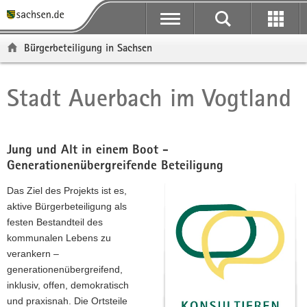
P
P
H
F
o
o
a
o
r
r
u
o
Bürgerbeteiligung in Sachsen
t
t
p
t
a
a
t
e
l
l
i
r
Stadt Auerbach im Vogtland
Hauptinhalt
ü
n
n
-
b
a
h
B
e
v
a
e
r
i
l
r
Jung und Alt in einem Boot -
g
g
t
e
Generationenübergreifende Beteiligung
r
a
i
Das Ziel des Projekts ist es,
e
t
c
aktive Bürgerbeteiligung als
i
i
h
festen Bestandteil des
f
o
kommunalen Lebens zu
e
n
verankern –
n
generationenübergreifend,
d
inklusiv, offen, demokratisch
e
und praxisnah. Die Ortsteile
N