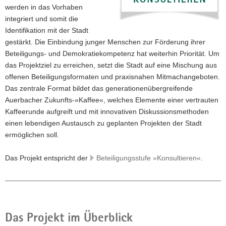
werden in das Vorhaben
a
integriert und somit die
v
Identifikation mit der Stadt
i
gestärkt. Die Einbindung junger Menschen zur Förderung ihrer
g
Beteiligungs- und Demokratiekompetenz hat weiterhin Priorität. Um
a
das Projektziel zu erreichen, setzt die Stadt auf eine Mischung aus
t
offenen Beteiligungsformaten und praxisnahen Mitmachangeboten.
i
Das zentrale Format bildet das generationenübergreifende
o
Auerbacher Zukunfts-»Kaffee«, welches Elemente einer vertrauten
n
Kaffeerunde aufgreift und mit innovativen Diskussionsmethoden
einen lebendigen Austausch zu geplanten Projekten der Stadt
ermöglichen soll.
Das Projekt entspricht der
Beteiligungsstufe »Konsultieren«
.
Das Projekt im Überblick