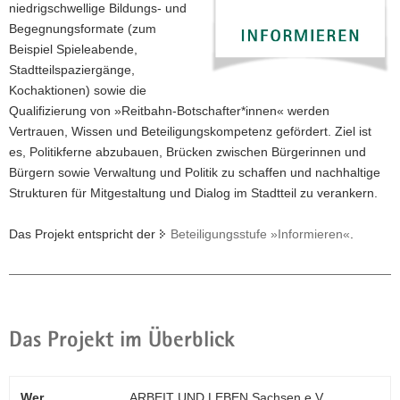
niedrigschwellige Bildungs- und
a
Begegnungsformate (zum
v
Beispiel Spieleabende,
i
Stadtteilspaziergänge,
g
Kochaktionen) sowie die
a
Qualifizierung von »Reitbahn-Botschafter*innen« werden
t
Vertrauen, Wissen und Beteiligungskompetenz gefördert. Ziel ist
i
es, Politikferne abzubauen, Brücken zwischen Bürgerinnen und
o
Bürgern sowie Verwaltung und Politik zu schaffen und nachhaltige
n
Strukturen für Mitgestaltung und Dialog im Stadtteil zu verankern.
Das Projekt entspricht der
Beteiligungsstufe »Informieren«
.
Das Projekt im Überblick
Wer
ARBEIT UND LEBEN Sachsen e.V.