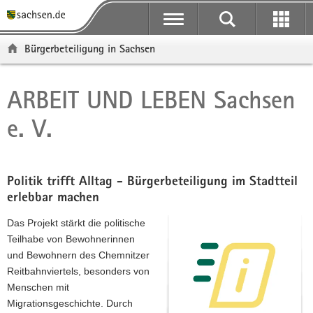
P
P
H
F
o
o
a
o
r
r
u
o
Bürgerbeteiligung in Sachsen
t
t
p
t
a
a
t
e
l
l
i
r
ARBEIT UND LEBEN Sachsen
Hauptinhalt
ü
n
n
-
e. V.
b
a
h
B
e
v
a
e
r
i
l
r
g
g
t
e
Politik trifft Alltag - Bürgerbeteiligung im Stadtteil
r
a
i
erlebbar machen
e
t
c
i
i
h
Das Projekt stärkt die politische
f
o
Teilhabe von Bewohnerinnen
e
n
und Bewohnern des Chemnitzer
n
Reitbahnviertels, besonders von
d
Menschen mit
e
Migrationsgeschichte. Durch
N