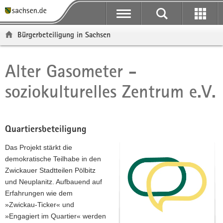
P
P
H
F
o
o
a
o
r
r
u
o
Bürgerbeteiligung in Sachsen
t
t
p
t
a
a
t
e
l
l
i
r
Alter Gasometer -
Hauptinhalt
ü
n
n
-
soziokulturelles Zentrum e.V.
b
a
h
B
e
v
a
e
r
i
l
r
g
g
t
e
Quartiersbeteiligung
r
a
i
e
t
c
Das Projekt stärkt die
i
i
h
demokratische Teilhabe in den
f
o
Zwickauer Stadtteilen Pölbitz
e
n
und Neuplanitz. Aufbauend auf
n
Erfahrungen wie dem
d
»Zwickau-Ticker« und
e
»Engagiert im Quartier« werden
N