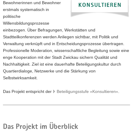
Bewohnerinnen und Bewohner
a
erstmals systematisch in
v
politische
i
Willensbildungsprozesse
g
einbezogen. Über Befragungen, Werkstätten und
a
Stadtteilkonferenzen werden Anliegen sichtbar, mit Politik und
t
Verwaltung verknüpft und in Entscheidungsprozesse übertragen.
i
Professionelle Moderation, wissenschaftliche Begleitung sowie eine
o
enge Kooperation mit der Stadt Zwickau sichern Qualität und
n
Nachhaltigkeit. Ziel ist eine dauerhafte Beteiligungskultur durch
Quartierdialoge, Netzwerke und die Stärkung von
Selbstwirksamkeit.
Das Projekt entspricht der
Beteiligungsstufe »Konsultieren«
.
Das Projekt im Überblick