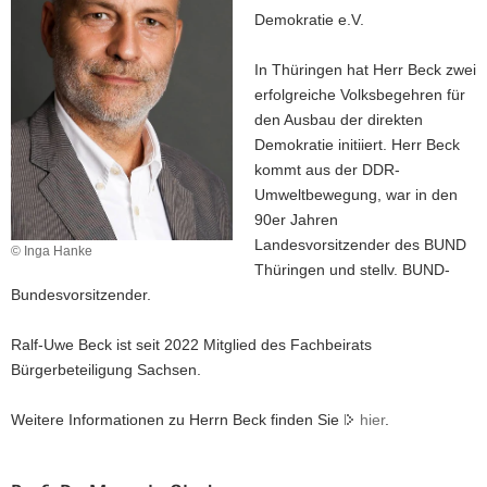
Demokratie e.V.
a
v
In Thüringen hat Herr Beck zwei
i
erfolgreiche Volksbegehren für
g
den Ausbau der direkten
a
Demokratie initiiert. Herr Beck
t
kommt aus der DDR-
i
Umweltbewegung, war in den
o
90er Jahren
n
Landesvorsitzender des BUND
© Inga Hanke
Thüringen und stellv. BUND-
Bundesvorsitzender.
Ralf-Uwe Beck
ist seit 2022 Mitglied des Fachbeirats
Bürgerbeteiligung Sachsen.
Weitere Informationen zu Herrn Beck finden Sie
hier
.