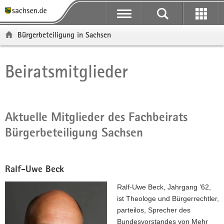
P
P
H
F
o
o
a
o
r
r
u
o
Bürgerbeteiligung in Sachsen
t
t
p
t
a
a
t
e
l
l
i
r
Beiratsmitglieder
Hauptinhalt
ü
n
n
-
b
a
h
B
e
v
a
e
r
i
l
r
Aktuelle Mitglieder des Fachbeirats
g
g
t
e
Bürgerbeteiligung Sachsen
r
a
i
e
t
c
i
i
h
f
o
Ralf-Uwe Beck
e
n
Ralf-Uwe Beck, Jahrgang ’62,
n
ist Theologe und Bürgerrechtler,
d
parteilos, Sprecher des
e
Bundesvorstandes von Mehr
N